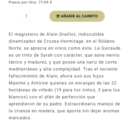
Precio por litro:
77,99
€
Catas y Actividades
AÑADIR AL CARRITO
Alain
Graillot
La
El magisterio de Alain Graillot, indiscutible
Guiraude
dinamizador de Crozes-Hermitage, en el Ródano
2023
Norte, se aprecia en vinos como éste. La Guiraude
cantidad
es un tinto de Syrah con carácter, que aúna nervio
tánico y madurez, y que posee una nariz de corte
mediterráneo y alta complejidad. Tras el reciente
fallecimiento de Alain, ahora son sus hijos
Maxime y Antoine quienes se encargan de las 22
hectáreas de viñedo (19 para los tintos, 3 para los
blancos) con el afán de perfección que
aprendieron de su padre. Extraordinario manejo de
la crianza en madera, que aporta sin dejar aromas
marcados.