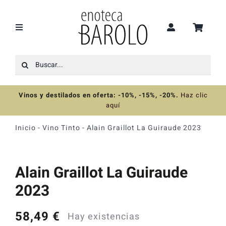
Saltar
al
contenido
Toggle
Navigation
Buscar:
Recomendaciones
Vinos y destilados en oferta: -10%, -15%, -20%
.
Haz clic
Ofertas
aquí
Inicio
-
Vino Tinto
-
Alain Graillot La Guiraude 2023
Colecciones
Alain Graillot La Guiraude
Vinos
2023
Destilados
58,49
€
Hay existencias