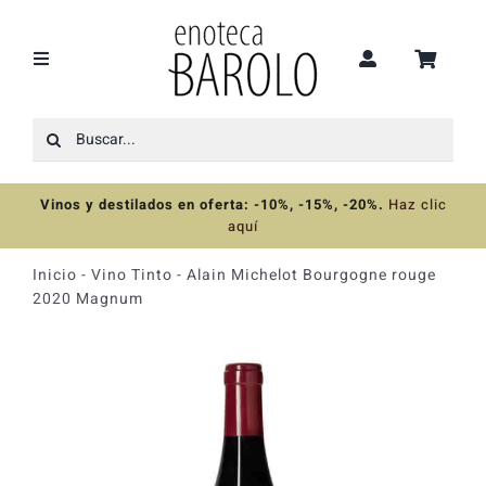
Saltar
al
contenido
Toggle
Navigation
Buscar:
Recomendaciones
Vinos y destilados en oferta: -10%, -15%, -20%
.
Haz clic
Ofertas
aquí
Inicio
-
Vino Tinto
-
Alain Michelot Bourgogne rouge
Colecciones
2020 Magnum
Vinos
Destilados