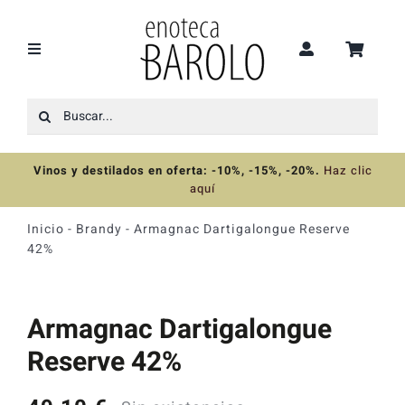
Saltar
al
contenido
Toggle
Navigation
Buscar:
Recomendaciones
Vinos y destilados en oferta: -10%, -15%, -20%
.
Haz clic
Ofertas
aquí
Inicio
-
Brandy
-
Armagnac Dartigalongue Reserve
Colecciones
42%
Vinos
Armagnac Dartigalongue
Reserve 42%
Destilados