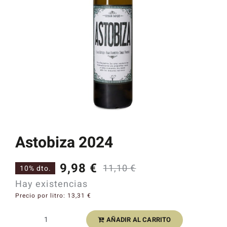
Catas y Actividades
Astobiza 2024
9,98
€
11,10
€
10% dto.
El
El
Hay existencias
precio
precio
Precio por litro:
13,31
€
original
actual
AÑADIR AL CARRITO
Astobiza