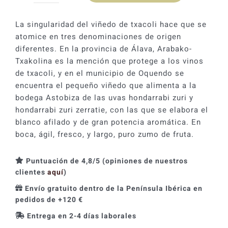
era:
es:
2024
11,10 €.
9,98 €.
cantidad
La singularidad del viñedo de txacoli hace que se
atomice en tres denominaciones de origen
diferentes. En la provincia de Álava, Arabako-
Txakolina es la mención que protege a los vinos
de txacoli, y en el municipio de Oquendo se
encuentra el pequeño viñedo que alimenta a la
bodega Astobiza de las uvas hondarrabi zuri y
hondarrabi zuri zerratie, con las que se elabora el
blanco afilado y de gran potencia aromática. En
boca, ágil, fresco, y largo, puro zumo de fruta.
Puntuación de 4,8/5 (opiniones de nuestros
clientes
aquí
)
Envío gratuito dentro de la Península Ibérica en
pedidos de +120 €
Entrega en 2-4 días laborales