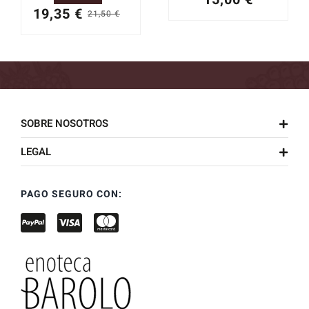
19,35
€
21,50
€
El
El
precio
precio
original
actual
era:
es:
21,50 €.
19,35 €.
SOBRE NOSOTROS
LEGAL
PAGO SEGURO CON: