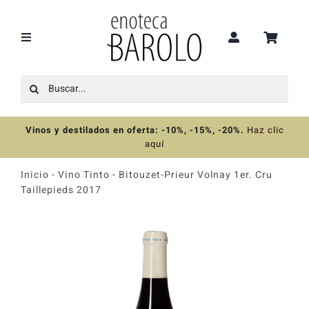
Saltar
al
contenido
Toggle
Navigation
Buscar:
Recomendaciones
Vinos y destilados en oferta: -10%, -15%, -20%
.
Haz clic
Ofertas
aquí
Inicio
-
Vino Tinto
-
Bitouzet-Prieur Volnay 1er. Cru
Colecciones
Taillepieds 2017
Vinos
Destilados