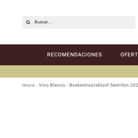
Saltar
al
contenido
Buscar:
RECOMENDACIONES
OFERT
Inicio
-
Vino Blanco
-
Boekenhoutskloof Semillon 20