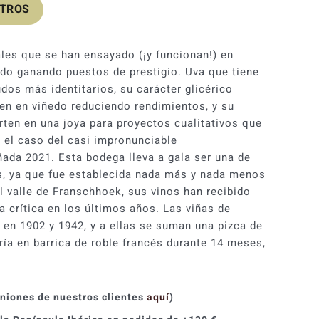
OTROS
original
actual
era:
es:
ales que se han ensayado (¡y funcionan!) en
45,30 €.
40,78 €.
 ido ganando puestos de prestigio. Uva que tiene
dos más identitarios, su carácter glicérico
ien en viñedo reduciendo rendimientos, y su
rten en una joya para proyectos cualitativos que
 el caso del casi impronunciable
ada 2021. Esta bodega lleva a gala ser una de
s, ya que fue establecida nada más y nada menos
l valle de Franschhoek, sus vinos han recibido
a crítica en los últimos años. Las viñas de
 en 1902 y 1942, y a ellas se suman una pizca de
ría en barrica de roble francés durante 14 meses,
iniones de nuestros clientes
aquí
)