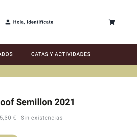
Hola, identifícate
ADOS
CATAS Y ACTIVIDADES
oof Semillon 2021
5,30
€
Sin existencias
El
El
precio
precio