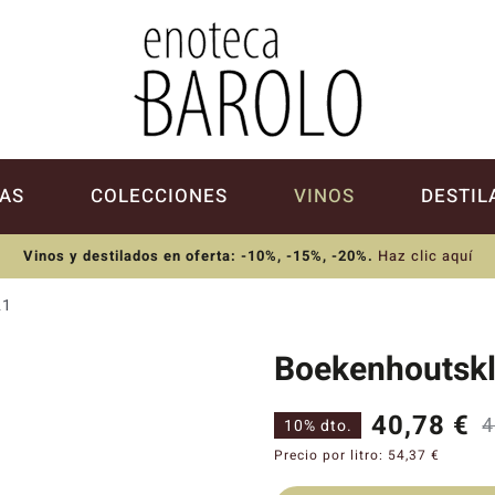
AS
COLECCIONES
VINOS
DESTIL
Vinos y destilados en oferta: -10%, -15%, -20%
.
Haz clic aquí
21
Boekenhoutskl
40,78
€
4
10% dto.
Precio por litro:
54,37
€