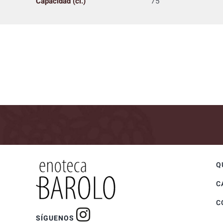
Capacidad (cl.)
75
Q
C
C
SÍGUENOS