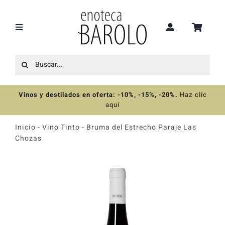
Saltar
al
contenido
Toggle
Navigation
Buscar:
Recomendaciones
Vinos y destilados en oferta: -10%, -15%, -20%
.
Haz clic
Ofertas
aquí
Inicio
-
Vino Tinto
-
Bruma del Estrecho Paraje Las
Colecciones
Chozas
Vinos
Destilados