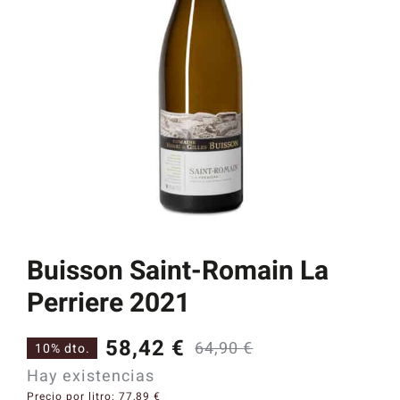
Catas y Actividades
Buisson Saint-Romain La
Perriere 2021
58,42
€
64,90
€
10% dto.
El
El
Hay existencias
precio
precio
Precio por litro:
77,89
€