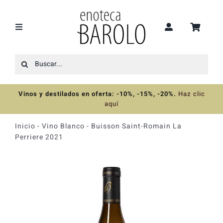
Saltar
al
contenido
Toggle
Navigation
Buscar:
Recomendaciones
Vinos y destilados en oferta: -10%, -15%, -20%
.
Haz clic
Ofertas
aquí
Inicio
-
Vino Blanco
-
Buisson Saint-Romain La
Colecciones
Perriere 2021
Vinos
Destilados