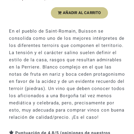
original
actual
AÑADIR AL CARRITO
Buisson
era:
es:
Saint-
64,90 €.
58,42 €.
Romain
En el pueblo de Saint-Romain, Buisson se
La
consolida como uno de los mejores intérpretes de
Perriere
los diferentes terroirs que componen el territorio.
2021
La tensión y el carácter salino suelen definir el
cantidad
estilo de la casa, rasgos que resultan admirables
en la Perriere. Blanco complejo en el que las
notas de fruta en nariz y boca ceden protagonismo
en favor de la acidez y de un evidente recuerdo del
terroir (piedras). Un vino que deben conocer todos
los aficionados a una Borgoña tal vez menos
mediática y celebrada, pero, precisamente por
esto, muy adecuada para comprar vinos con buena
relación de calidad/precio. ¡Es el caso!
Puntuación de 4,8/5 (opiniones de nuestros