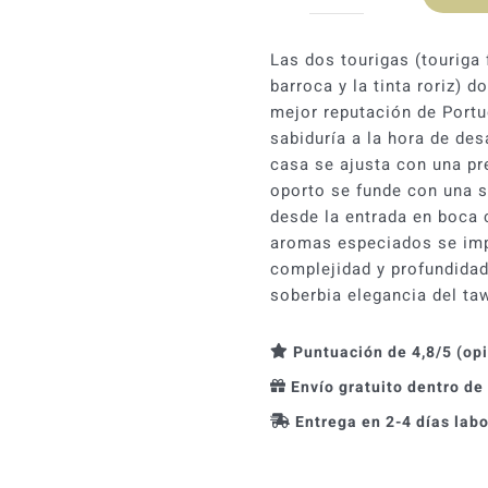
Calem
Tawny
30
Las dos tourigas (touriga f
años
barroca y la tinta roriz)
cantidad
mejor reputación de Portu
sabiduría a la hora de des
casa se ajusta con una pre
oporto se funde con una 
desde la entrada en boca c
aromas especiados se im
complejidad y profundidad
soberbia elegancia del taw
Puntuación de 4,8/5 (op
Envío gratuito dentro de
Entrega en 2-4 días lab