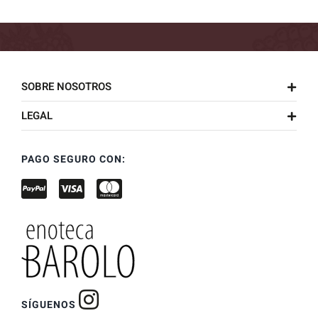
precio
precio
original
actual
era:
es:
36,91 €.
33,21 €.
SOBRE NOSOTROS
LEGAL
PAGO SEGURO CON:
SÍGUENOS