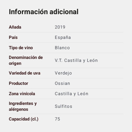
Información adicional
Añada
2019
País
España
Tipo de vino
Blanco
Denominación de
V.T. Castilla y León
origen
Variedad de uva
Verdejo
Productor
Ossian
Zona vinícola
Castilla y León
Ingredientes y
Sulfitos
alérgenos
Capacidad (cl.)
75