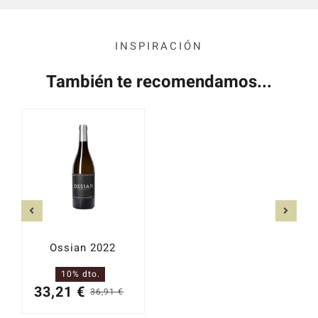
INSPIRACIÓN
También te recomendamos...
Ossian 2022
10% dto.
33,21
€
36,91
€
El
El