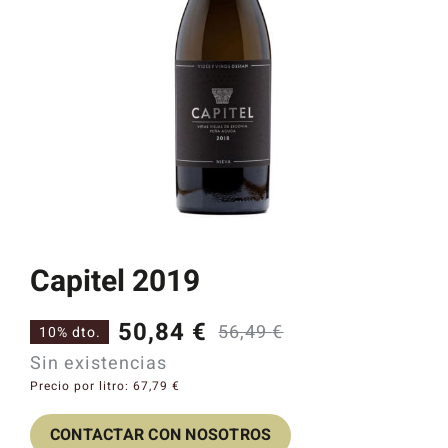
Catas y Actividades
Capitel 2019
50,84
€
56,49
€
10% dto.
El
El
Sin existencias
precio
precio
Precio por litro:
67,79
€
original
actual
CONTACTAR CON NOSOTROS