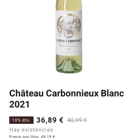
Catas y Actividades
Château Carbonnieux Blanc
2021
36,89
€
40,99
€
10% dto.
El
El
Hay existencias
precio
precio
Precio por litro:
49,19
€