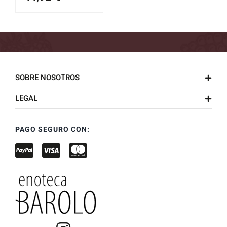
El
El
precio
precio
original
actual
era:
es:
49,90 €.
44,92 €.
SOBRE NOSOTROS
LEGAL
PAGO SEGURO CON: