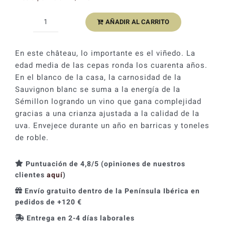
original
actual
AÑADIR AL CARRITO
Château
era:
es:
Carbonnieux
40,99 €.
36,89 €.
Blanc
En este château, lo importante es el viñedo. La
2021
edad media de las cepas ronda los cuarenta años.
cantidad
En el blanco de la casa, la carnosidad de la
Sauvignon blanc se suma a la energía de la
Sémillon logrando un vino que gana complejidad
gracias a una crianza ajustada a la calidad de la
uva. Envejece durante un año en barricas y toneles
de roble.
Puntuación de 4,8/5 (opiniones de nuestros
clientes
aquí
)
Envío gratuito dentro de la Península Ibérica en
pedidos de +120 €
Entrega en 2-4 días laborales