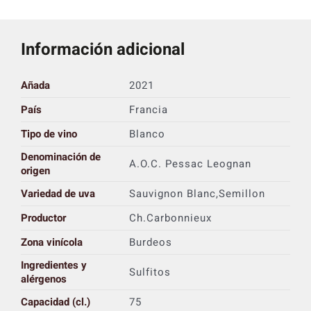
Información adicional
Añada
2021
País
Francia
Tipo de vino
Blanco
Denominación de
A.O.C. Pessac Leognan
origen
Variedad de uva
Sauvignon Blanc,Semillon
Productor
Ch.Carbonnieux
Zona vinícola
Burdeos
Ingredientes y
Sulfitos
alérgenos
Capacidad (cl.)
75