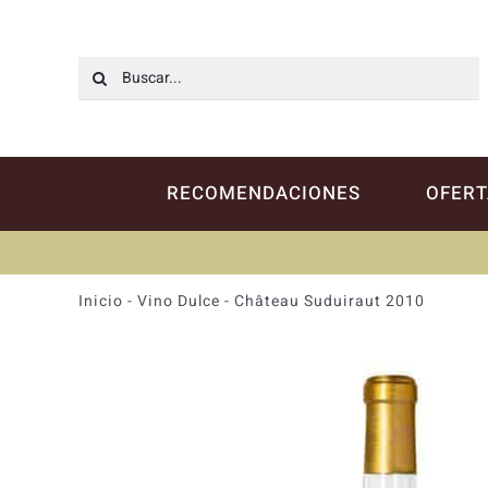
Saltar
al
contenido
Buscar:
RECOMENDACIONES
OFERT
Inicio
-
Vino Dulce
-
Château Suduiraut 2010