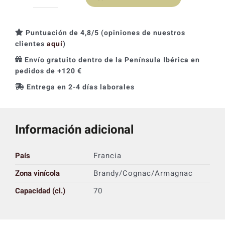
Merlet
Eau
de
Puntuación de 4,8/5 (opiniones de nuestros
Vigne
clientes
aquí
)
Blanche
Envío gratuito dentro de la Península Ibérica en
40%
pedidos de +120 €
cantidad
Entrega en 2-4 días laborales
Información adicional
País
Francia
Zona vinícola
Brandy/Cognac/Armagnac
Capacidad (cl.)
70