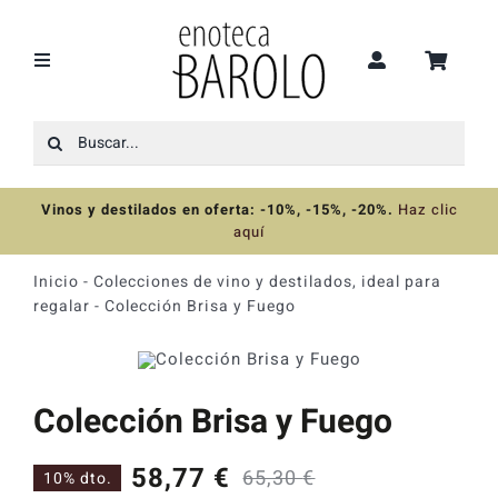
Saltar
al
contenido
Toggle
Navigation
Buscar:
Recomendaciones
Vinos y destilados en oferta: -10%, -15%, -20%
.
Haz clic
Ofertas
aquí
Inicio
-
Colecciones de vino y destilados, ideal para
Colecciones
regalar
-
Colección Brisa y Fuego
Vinos
Colección Brisa y Fuego
Destilados
58,77
€
65,30
€
10% dto.
El
El