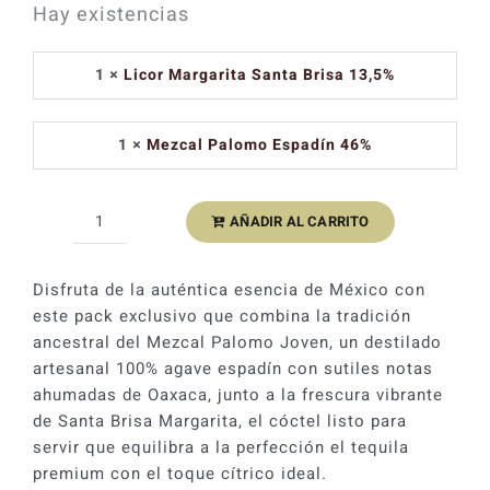
Hay existencias
Catas y Actividades
precio
precio
original
actual
1 ×
Licor Margarita Santa Brisa 13,5%
era:
es:
65,30 €.
58,77 €.
1 ×
Mezcal Palomo Espadín 46%
AÑADIR AL CARRITO
Colección
Brisa
y
Disfruta de la auténtica esencia de México con
Fuego
este pack exclusivo que combina la tradición
cantidad
ancestral del Mezcal Palomo Joven, un destilado
artesanal 100% agave espadín con sutiles notas
ahumadas de Oaxaca, junto a la frescura vibrante
de Santa Brisa Margarita, el cóctel listo para
servir que equilibra a la perfección el tequila
premium con el toque cítrico ideal.