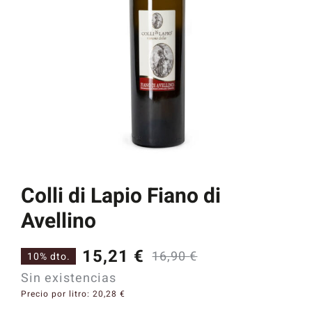
Catas y Actividades
Colli di Lapio Fiano di
Avellino
15,21
€
16,90
€
10% dto.
El
El
Sin existencias
precio
precio
Precio por litro:
20,28
€