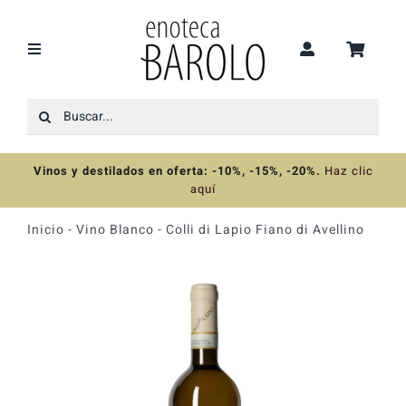
Saltar
al
contenido
Toggle
Navigation
Buscar:
Recomendaciones
Vinos y destilados en oferta: -10%, -15%, -20%
.
Haz clic
Ofertas
aquí
Inicio
-
Vino Blanco
-
Colli di Lapio Fiano di Avellino
Colecciones
Vinos
Destilados