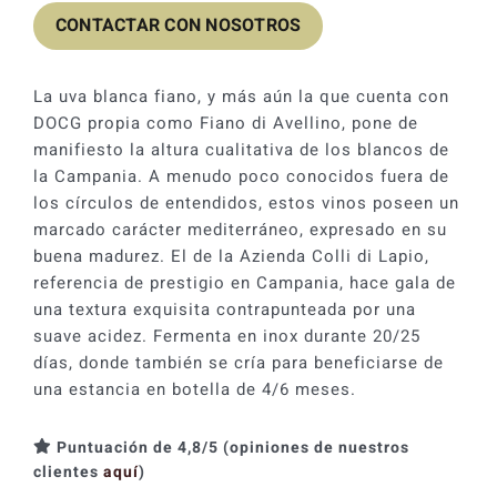
original
actual
CONTACTAR CON NOSOTROS
era:
es:
16,90 €.
15,21 €.
La uva blanca fiano, y más aún la que cuenta con
DOCG propia como Fiano di Avellino, pone de
manifiesto la altura cualitativa de los blancos de
la Campania. A menudo poco conocidos fuera de
los círculos de entendidos, estos vinos poseen un
marcado carácter mediterráneo, expresado en su
buena madurez. El de la Azienda Colli di Lapio,
referencia de prestigio en Campania, hace gala de
una textura exquisita contrapunteada por una
suave acidez. Fermenta en inox durante 20/25
días, donde también se cría para beneficiarse de
una estancia en botella de 4/6 meses.
Puntuación de 4,8/5 (opiniones de nuestros
clientes
aquí
)