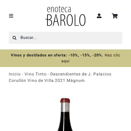
Saltar
al
contenido
Toggle
Navigation
Buscar:
Recomendaciones
Vinos y destilados en oferta: -10%, -15%, -20%
.
Haz clic
Ofertas
aquí
Inicio
-
Vino Tinto
-
Descendientes de J. Palacios
Colecciones
Corullón Vino de Villa 2021 Mágnum
Vinos
Destilados