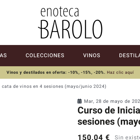
AS
COLECCIONES
VINOS
DESTIL
Vinos y destilados en oferta: -10%, -15%, -20%
.
Haz clic aquí
a cata de vinos en 4 sesiones (mayo/junio 2024)
Mar, 28 de mayo de 20
Curso de Inicia
sesiones (may
150,04
€
Sin exis