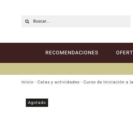
Saltar
al
contenido
Buscar:
RECOMENDACIONES
OFERT
Inicio
-
Catas y actividades
-
Curso de Iniciación a l
Agotado