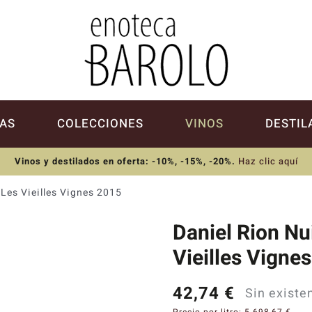
AS
COLECCIONES
VINOS
DESTIL
Vinos y destilados en oferta: -10%, -15%, -20%
.
Haz clic aquí
Les Vieilles Vignes 2015
Daniel Rion Nu
Vieilles Vigne
42,74
€
Sin existe
Precio por litro:
5.698,67
€