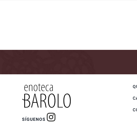
Q
C
C
SÍGUENOS