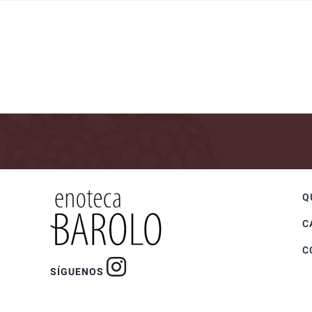
Q
C
C
SÍGUENOS