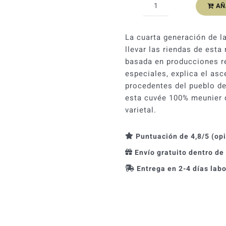
AÑ
Egly-
Ouriet
Grand
La cuarta generación de l
Cru
llevar las riendas de est
Extra
basada en producciones re
Brut
especiales, explica el as
cantidad
procedentes del pueblo de 
esta cuvée 100% meunier d
varietal.
Puntuación de 4,8/5 (op
Envío gratuito dentro de
Entrega en 2-4 días lab