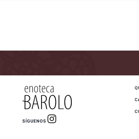
Q
C
C
SÍGUENOS