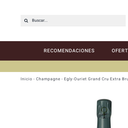
Saltar
al
contenido
Buscar:
RECOMENDACIONES
OFERT
Inicio
-
Champagne
-
Egly-Ouriet Grand Cru Extra Br