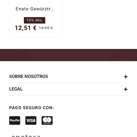
Enate Gewürztraminer 2024
10% dto.
12,51
€
13,90
€
El
El
precio
precio
original
actual
era:
es:
13,90 €.
12,51 €.
SOBRE NOSOTROS
LEGAL
PAGO SEGURO CON: