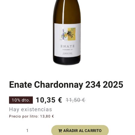
Catas y Actividades
Enate Chardonnay 234 2025
10,35
€
11,50
€
10% dto.
El
El
Hay existencias
precio
precio
Precio por litro:
13,80
€
original
actual
AÑADIR AL CARRITO
Enate