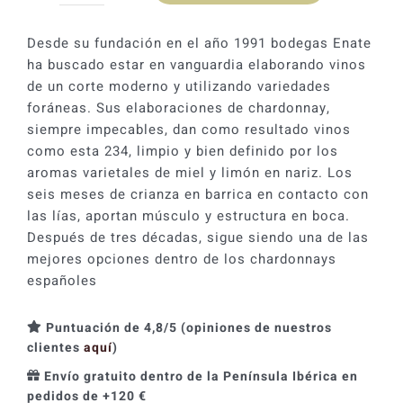
era:
es:
Chardonnay
11,50 €.
10,35 €.
234
Desde su fundación en el año 1991 bodegas Enate
2025
ha buscado estar en vanguardia elaborando vinos
cantidad
de un corte moderno y utilizando variedades
foráneas. Sus elaboraciones de chardonnay,
siempre impecables, dan como resultado vinos
como esta 234, limpio y bien definido por los
aromas varietales de miel y limón en nariz. Los
seis meses de crianza en barrica en contacto con
las lías, aportan músculo y estructura en boca.
Después de tres décadas, sigue siendo una de las
mejores opciones dentro de los chardonnays
españoles
Puntuación de 4,8/5 (opiniones de nuestros
clientes
aquí
)
Envío gratuito dentro de la Península Ibérica en
pedidos de +120 €