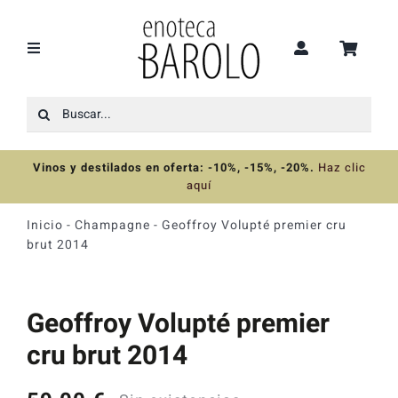
Saltar
al
contenido
Toggle
Navigation
Buscar:
Recomendaciones
Vinos y destilados en oferta: -10%, -15%, -20%
.
Haz clic
Ofertas
aquí
Inicio
-
Champagne
-
Geoffroy Volupté premier cru
Colecciones
brut 2014
Vinos
Geoffroy Volupté premier
cru brut 2014
Destilados