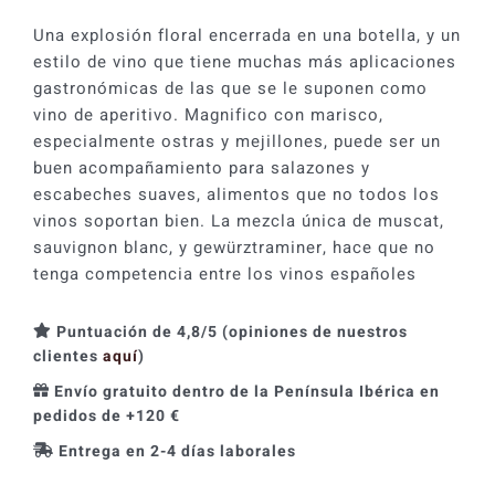
era:
es:
Una explosión floral encerrada en una botella, y un
14,50 €.
13,04 €.
estilo de vino que tiene muchas más aplicaciones
gastronómicas de las que se le suponen como
vino de aperitivo. Magnifico con marisco,
especialmente ostras y mejillones, puede ser un
buen acompañamiento para salazones y
escabeches suaves, alimentos que no todos los
vinos soportan bien. La mezcla única de muscat,
sauvignon blanc, y gewürztraminer, hace que no
tenga competencia entre los vinos españoles
Puntuación de 4,8/5 (opiniones de nuestros
clientes
aquí
)
Envío gratuito dentro de la Península Ibérica en
pedidos de +120 €
Entrega en 2-4 días laborales