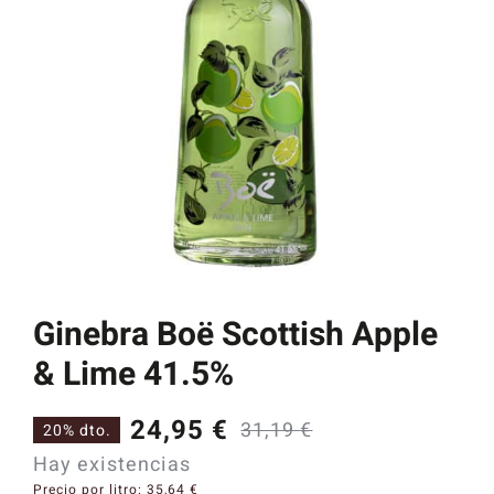
Catas y Actividades
Ginebra Boë Scottish Apple
& Lime 41.5%
24,95
€
31,19
€
20% dto.
El
El
Hay existencias
precio
precio
Precio por litro:
35,64
€