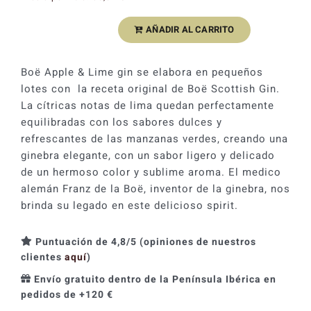
original
actual
AÑADIR AL CARRITO
Ginebra
era:
es:
Boë
31,19 €.
24,95 €.
Scottish
Boë Apple & Lime gin se elabora en pequeños
Apple
lotes con la receta original de Boë Scottish Gin.
&
La cítricas notas de lima quedan perfectamente
Lime
equilibradas con los sabores dulces y
41.5%
refrescantes de las manzanas verdes, creando una
cantidad
ginebra elegante, con un sabor ligero y delicado
de un hermoso color y sublime aroma. El medico
alemán Franz de la Boë, inventor de la ginebra, nos
brinda su legado en este delicioso spirit.
Puntuación de 4,8/5 (opiniones de nuestros
clientes
aquí
)
Envío gratuito dentro de la Península Ibérica en
pedidos de +120 €