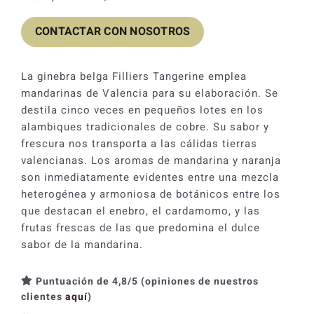
original
actual
CONTACTAR CON NOSOTROS
era:
es:
29,60 €.
23,68 €.
La ginebra belga Filliers Tangerine emplea
mandarinas de Valencia para su elaboración. Se
destila cinco veces en pequeños lotes en los
alambiques tradicionales de cobre. Su sabor y
frescura nos transporta a las cálidas tierras
valencianas. Los aromas de mandarina y naranja
son inmediatamente evidentes entre una mezcla
heterogénea y armoniosa de botánicos entre los
que destacan el enebro, el cardamomo, y las
frutas frescas de las que predomina el dulce
sabor de la mandarina.
Puntuación de 4,8/5 (opiniones de nuestros
clientes
aquí
)