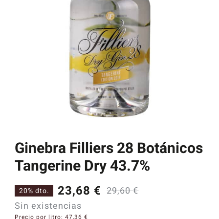
Catas y Actividades
Ginebra Filliers 28 Botánicos
Tangerine Dry 43.7%
23,68
€
29,60
€
20% dto.
El
El
Sin existencias
precio
precio
Precio por litro:
47,36
€