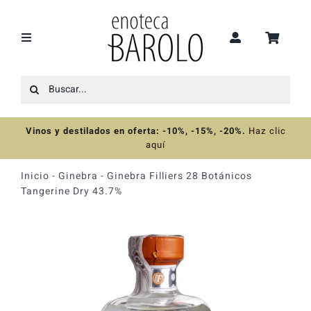
Saltar
al
contenido
Toggle
Navigation
Buscar:
Recomendaciones
Vinos y destilados en oferta: -10%, -15%, -20%
.
Haz clic
Ofertas
aquí
Inicio
-
Ginebra
-
Ginebra Filliers 28 Botánicos
Colecciones
Tangerine Dry 43.7%
Vinos
Destilados