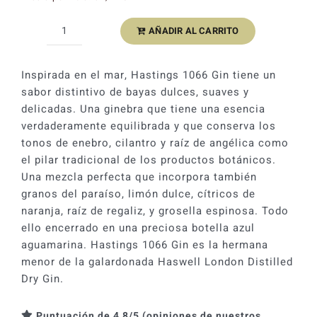
original
actual
AÑADIR AL CARRITO
Ginebra
era:
es:
Hastings
30,40 €.
24,32 €.
1066
Inspirada en el mar, Hastings 1066 Gin tiene un
London
sabor distintivo de bayas dulces, suaves y
Dry
delicadas. Una ginebra que tiene una esencia
9
verdaderamente equilibrada y que conserva los
Botánicos
tonos de enebro, cilantro y raíz de angélica como
40%
el pilar tradicional de los productos botánicos.
cantidad
Una mezcla perfecta que incorpora también
granos del paraíso, limón dulce, cítricos de
naranja, raíz de regaliz, y grosella espinosa. Todo
ello encerrado en una preciosa botella azul
aguamarina. Hastings 1066 Gin es la hermana
menor de la galardonada Haswell London Distilled
Dry Gin.
Puntuación de 4,8/5 (opiniones de nuestros