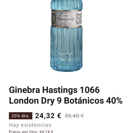
Catas y Actividades
Ginebra Hastings 1066
London Dry 9 Botánicos 40%
24,32
€
30,40
€
20% dto.
El
El
Hay existencias
precio
precio
Precio por litro:
34,74
€