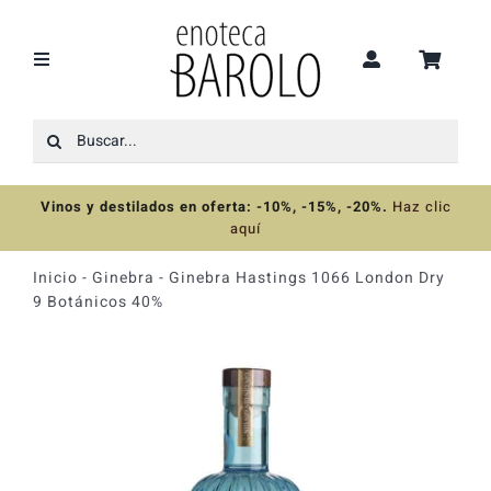
Saltar
al
contenido
Toggle
Navigation
Buscar:
Recomendaciones
Vinos y destilados en oferta: -10%, -15%, -20%
.
Haz clic
Ofertas
aquí
Inicio
-
Ginebra
-
Ginebra Hastings 1066 London Dry
Colecciones
9 Botánicos 40%
Vinos
Destilados