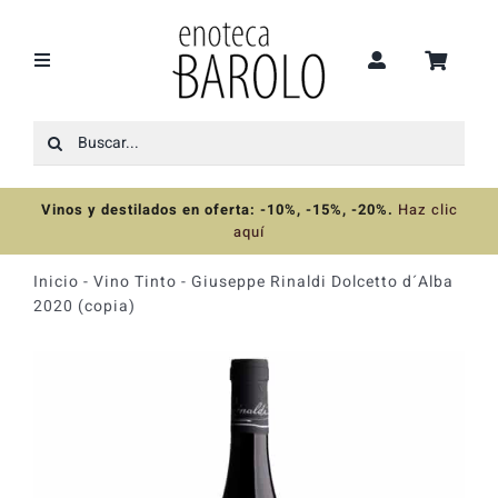
Saltar
al
contenido
Toggle
Navigation
Buscar:
Recomendaciones
Vinos y destilados en oferta: -10%, -15%, -20%
.
Haz clic
Ofertas
aquí
Inicio
-
Vino Tinto
-
Giuseppe Rinaldi Dolcetto d´Alba
Colecciones
2020 (copia)
Vinos
Destilados