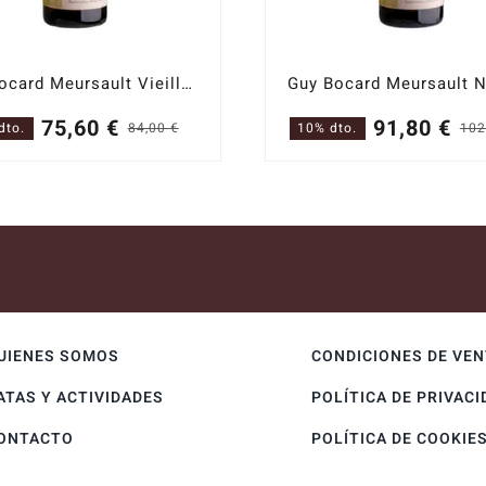
Guy Bocard Meursault Vieilles Vignes 2023
75,60
€
91,80
€
dto.
84,00
€
10% dto.
102
El
El
precio
precio
original
actual
era:
es:
84,00 €.
75,60 €.
UIENES SOMOS
CONDICIONES DE VE
ATAS Y ACTIVIDADES
POLÍTICA DE PRIVACI
ONTACTO
POLÍTICA DE COOKIE