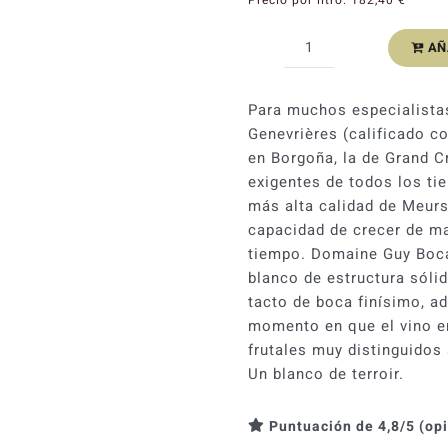
AÑ
Guy
Bocard
Meursault
Para muchos especialistas
1er
Genevrières (calificado c
Cru
en Borgoña, la de Grand C
Genevrieres
exigentes de todos los ti
2023
más alta calidad de Meurs
cantidad
capacidad de crecer de ma
tiempo. Domaine Guy Bocar
blanco de estructura sóli
tacto de boca finísimo, a
momento en que el vino en
frutales muy distinguidos
Un blanco de terroir.
Puntuación de 4,8/5 (op