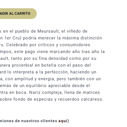
precio
precio
ADIR AL CARRITO
original
actual
era:
es:
 en el pueblo de Meursault, el viñedo de
152,00 €.
136,80 €.
on 1er Cru) podría merecer la máxima distinción
ru. Celebrado por críticos y consumidores
empos, este pago viene marcando año tras año la
ault, tanto por su fina densidad como por su
nera proverbial en botella con el paso del
d lo interpreta a la perfección, haciendo un
da, con amplitud y energía, pero también con un
demás de un equilibrio apreciable desde el
tra en boca. Nariz compleja, llena de matices
 sobre fondo de especias y recuerdos calcáreos.
iniones de nuestros clientes
aquí
)