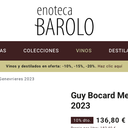
AS
COLECCIONES
VINOS
DESTIL
Vinos y destilados en oferta: -10%, -15%, -20%
.
Haz clic aquí
Genevrieres 2023
Guy Bocard Me
2023
136,80
€
10% dto.
Precio por litro:
182,40
€