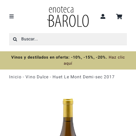
Saltar
al
contenido
Toggle
Navigation
Buscar:
Recomendaciones
Vinos y destilados en oferta: -10%, -15%, -20%
.
Haz clic
Ofertas
aquí
Inicio
-
Vino Dulce
-
Huet Le Mont Demi-sec 2017
Colecciones
Vinos
Destilados