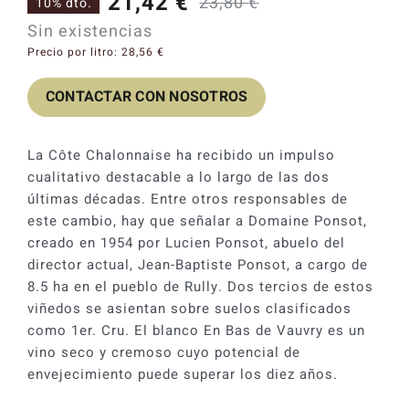
21,42
€
23,80
€
10% dto.
El
El
Catas y Actividades
Sin existencias
precio
precio
Precio por litro:
28,56
€
original
actual
CONTACTAR CON NOSOTROS
era:
es:
23,80 €.
21,42 €.
La Côte Chalonnaise ha recibido un impulso
cualitativo destacable a lo largo de las dos
últimas décadas. Entre otros responsables de
este cambio, hay que señalar a Domaine Ponsot,
creado en 1954 por Lucien Ponsot, abuelo del
director actual, Jean-Baptiste Ponsot, a cargo de
8.5 ha en el pueblo de Rully. Dos tercios de estos
viñedos se asientan sobre suelos clasificados
como 1er. Cru. El blanco En Bas de Vauvry es un
vino seco y cremoso cuyo potencial de
envejecimiento puede superar los diez años.