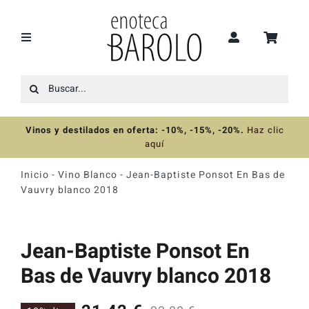
Saltar
al
contenido
Toggle
Navigation
Buscar:
Recomendaciones
Vinos y destilados en oferta: -10%, -15%, -20%
.
Haz clic
Ofertas
aquí
Inicio
-
Vino Blanco
-
Jean-Baptiste Ponsot En Bas de
Colecciones
Vauvry blanco 2018
Vinos
Jean-Baptiste Ponsot En
Bas de Vauvry blanco 2018
Destilados