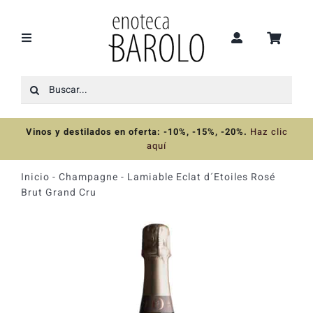
Saltar
al
contenido
Toggle
Navigation
Buscar:
Recomendaciones
Vinos y destilados en oferta: -10%, -15%, -20%
.
Haz clic
Ofertas
aquí
Inicio
-
Champagne
-
Lamiable Eclat d´Etoiles Rosé
Colecciones
Brut Grand Cru
Vinos
Destilados