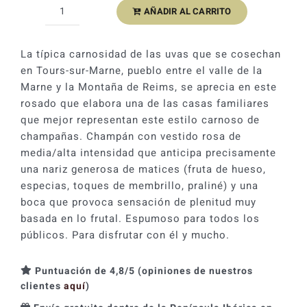
AÑADIR AL CARRITO
Lamiable
Eclat
d
La típica carnosidad de las uvas que se cosechan
´Etoiles
en Tours-sur-Marne, pueblo entre el valle de la
Rosé
Marne y la Montaña de Reims, se aprecia en este
Brut
rosado que elabora una de las casas familiares
Grand
que mejor representan este estilo carnoso de
Cru
champañas. Champán con vestido rosa de
cantidad
media/alta intensidad que anticipa precisamente
una nariz generosa de matices (fruta de hueso,
especias, toques de membrillo, praliné) y una
boca que provoca sensación de plenitud muy
basada en lo frutal. Espumoso para todos los
públicos. Para disfrutar con él y mucho.
Puntuación de 4,8/5 (opiniones de nuestros
clientes
aquí
)