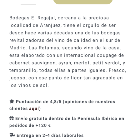
Las
Retamas
del
Bodegas El Regajal, cercana a la preciosa
Regajal
localidad de Aranjuez, tiene el orgullo de ser
2021
desde hace varias décadas una de las bodegas
cantidad
revitalizadoras del vino de calidad en el sur de
Madrid. Las Retamas, segundo vino de la casa,
esta elaborado con un internacional coupage de
cabernet sauvignon, syrah, merlot, petit verdot, y
tempranillo, todas ellas a partes iguales. Fresco,
jugoso, con ese punto de licor tan agradable en
los vinos de sol.
Puntuación de 4,8/5 (opiniones de nuestros
clientes
aquí
)
Envío gratuito dentro de la Península Ibérica en
pedidos de +120 €
Entrega en 2-4 días laborales