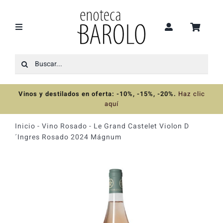
Saltar
al
contenido
Toggle
Navigation
Buscar:
Recomendaciones
Vinos y destilados en oferta: -10%, -15%, -20%
.
Haz clic
Ofertas
aquí
Inicio
-
Vino Rosado
-
Le Grand Castelet Violon D
Colecciones
´Ingres Rosado 2024 Mágnum
Vinos
Destilados