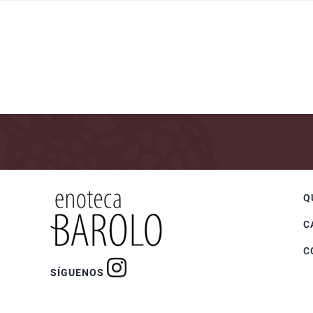
Q
C
C
SÍGUENOS