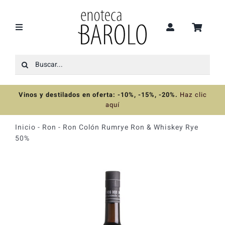
Saltar
al
contenido
Toggle
Navigation
Buscar:
Recomendaciones
Vinos y destilados en oferta: -10%, -15%, -20%
.
Haz clic
Ofertas
aquí
Inicio
-
Ron
-
Ron Colón Rumrye Ron & Whiskey Rye
Colecciones
50%
Vinos
Destilados