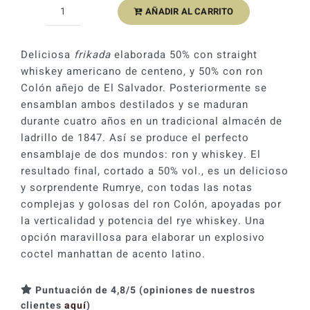
AÑADIR AL CARRITO
Ron
Colón
Rumrye
Deliciosa
frikada
elaborada 50% con straight
Ron
whiskey americano de centeno, y 50% con ron
&
Colón añejo de El Salvador. Posteriormente se
Whiskey
ensamblan ambos destilados y se maduran
Rye
durante cuatro años en un tradicional almacén de
50%
ladrillo de 1847. Así se produce el perfecto
cantidad
ensamblaje de dos mundos: ron y whiskey. El
resultado final, cortado a 50% vol., es un delicioso
y sorprendente Rumrye, con todas las notas
complejas y golosas del ron Colón, apoyadas por
la verticalidad y potencia del rye whiskey. Una
opción maravillosa para elaborar un explosivo
coctel manhattan de acento latino.
Puntuación de 4,8/5 (opiniones de nuestros
clientes
aquí
)