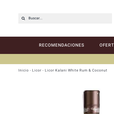
Saltar
al
contenido
Buscar:
RECOMENDACIONES
OFERT
Inicio
-
Licor
-
Licor Kalani White Rum & Coconut