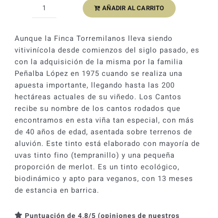
AÑADIR AL CARRITO
Los
Cantos
de
Aunque la Finca Torremilanos lleva siendo
Torremilanos
vitivinícola desde comienzos del siglo pasado, es
2022
con la adquisición de la misma por la familia
cantidad
Peñalba López en 1975 cuando se realiza una
apuesta importante, llegando hasta las 200
hectáreas actuales de su viñedo. Los Cantos
recibe su nombre de los cantos rodados que
encontramos en esta viña tan especial, con más
de 40 años de edad, asentada sobre terrenos de
aluvión. Este tinto está elaborado con mayoría de
uvas tinto fino (tempranillo) y una pequeña
proporción de merlot. Es un tinto ecológico,
biodinámico y apto para veganos, con 13 meses
de estancia en barrica.
Puntuación de 4,8/5 (opiniones de nuestros