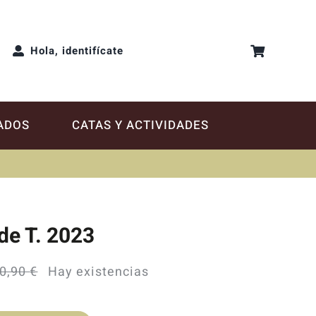
Hola, identifícate
ADOS
CATAS Y ACTIVIDADES
de T. 2023
0,90
€
Hay existencias
El
El
precio
precio