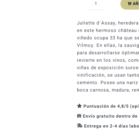
AÑ
Mademoiselle
de
T.
Juliette d´Assay, heredera 
2023
en este hermoso château d
cantidad
viñedo ocupa 33 ha que se 
Vilmoy. En ellas, la sauv
para desarrollarse óptima
revierte en los vinos, co
viñas de exposición suroe
vinificación, se usan tan
cemento. Posee una nariz 
boca carnosa, madura, rem
Puntuación de 4,8/5 (op
Envío gratuito dentro de
Entrega en 2-4 días lab