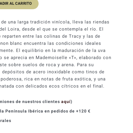
ADIR AL CARRITO
original
actual
era:
es:
de una larga tradición vinícola, lleva las riendas
20,90 €.
18,80 €.
el Loira, desde el que se contempla el río. El
reparten entre las colinas de Tracy y las de
ignon blanc encuentra las condiciones ideales
mente. El equilibrio en la maduración de la uva
mo se aprecia en Mademoiselle «T», elaborado con
ste sobre suelos de roca y arena. Para su
to depósitos de acero inoxidable como tinos de
poderosa, rica en notas de fruta exótica, y una
atada con delicados ecos cítricos en el final.
iniones de nuestros clientes
aquí
)
 la Península Ibérica en pedidos de +120 €
orales