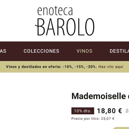
AS
COLECCIONES
VINOS
DESTIL
Vinos y destilados en oferta: -10%, -15%, -20%
.
Haz clic aquí
Mademoiselle 
18,80
€
2
10% dto.
Precio por litro:
25,07
€