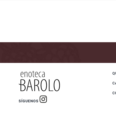
Q
C
C
SÍGUENOS