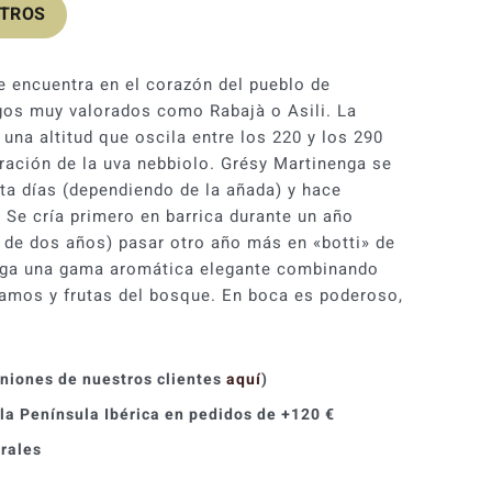
OTROS
e encuentra en el corazón del pueblo de
gos muy valorados como Rabajà o Asili. La
una altitud que oscila entre los 220 y los 290
ación de la uva nebbiolo. Grésy Martinenga se
nta días (dependiendo de la añada) y hace
 Se cría primero en barrica durante un año
y de dos años) pasar otro año más en «botti» de
iega una gama aromática elegante combinando
samos y frutas del bosque. En boca es poderoso,
iniones de nuestros clientes
aquí
)
 la Península Ibérica en pedidos de +120 €
orales