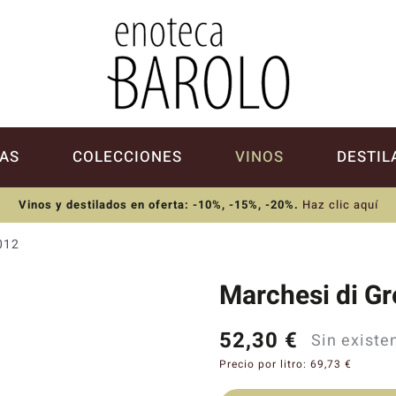
AS
COLECCIONES
VINOS
DESTIL
Vinos y destilados en oferta: -10%, -15%, -20%
.
Haz clic aquí
012
Marchesi di G
52,30
€
Sin existe
Precio por litro:
69,73
€