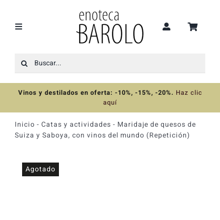
Saltar
al
contenido
Toggle
Navigation
Buscar:
Recomendaciones
Vinos y destilados en oferta: -10%, -15%, -20%
.
Haz clic
Ofertas
aquí
Inicio
-
Catas y actividades
-
Maridaje de quesos de
Colecciones
Suiza y Saboya, con vinos del mundo (Repetición)
Vinos
Agotado
Destilados