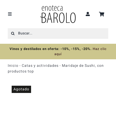
Saltar
al
contenido
Toggle
Navigation
Buscar:
Recomendaciones
Vinos y destilados en oferta: -10%, -15%, -20%
.
Haz clic
Ofertas
aquí
Inicio
-
Catas y actividades
-
Maridaje de Sushi, con
Colecciones
productos top
Vinos
Agotado
Destilados