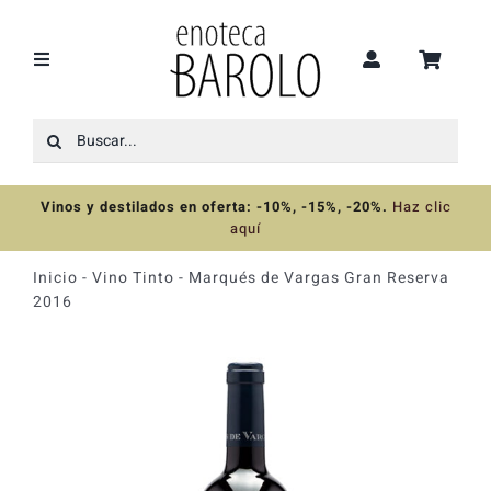
Saltar
al
contenido
Toggle
Navigation
Buscar:
Recomendaciones
Vinos y destilados en oferta: -10%, -15%, -20%
.
Haz clic
Ofertas
aquí
Inicio
-
Vino Tinto
-
Marqués de Vargas Gran Reserva
Colecciones
2016
Vinos
Destilados