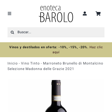
Saltar
al
contenido
Toggle
Navigation
Buscar:
Recomendaciones
Vinos y destilados en oferta: -10%, -15%, -20%
.
Haz clic
Ofertas
aquí
Inicio
-
Vino Tinto
-
Marroneto Brunello di Montalcino
Colecciones
Selezione Madonna delle Grazie 2021
Vinos
Destilados