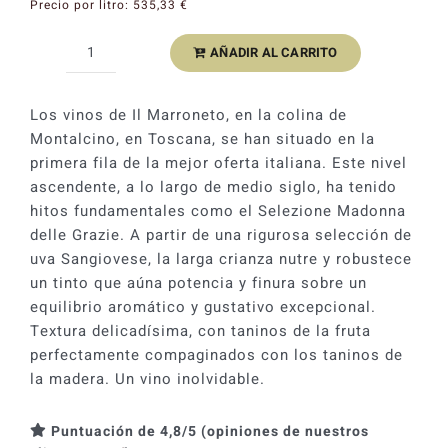
Precio por litro:
535,33
€
AÑADIR AL CARRITO
Marroneto
Brunello
di
Los vinos de Il Marroneto, en la colina de
Montalcino
Montalcino, en Toscana, se han situado en la
Selezione
primera fila de la mejor oferta italiana. Este nivel
Madonna
ascendente, a lo largo de medio siglo, ha tenido
delle
hitos fundamentales como el Selezione Madonna
Grazie
delle Grazie. A partir de una rigurosa selección de
2021
uva Sangiovese, la larga crianza nutre y robustece
cantidad
un tinto que aúna potencia y finura sobre un
equilibrio aromático y gustativo excepcional.
Textura delicadísima, con taninos de la fruta
perfectamente compaginados con los taninos de
la madera. Un vino inolvidable.
Puntuación de 4,8/5 (opiniones de nuestros