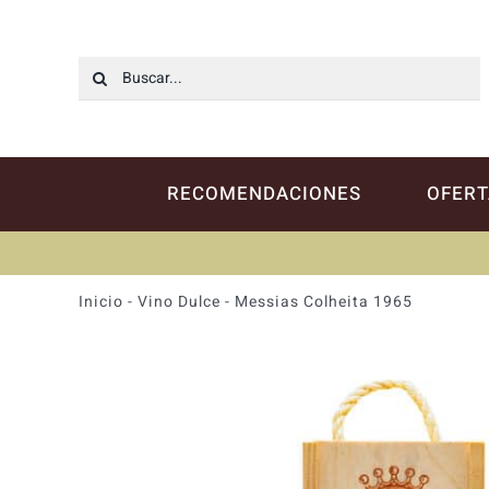
Saltar
al
contenido
Buscar:
RECOMENDACIONES
OFERT
Inicio
-
Vino Dulce
-
Messias Colheita 1965