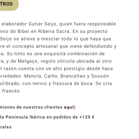
OTROS
l elaborador Gutier Seijo, quien fuera responsable
nio do Bibei en Ribeira Sacra. En su proyecto
 Seijo se atreve a mezclar todo lo que haya que
e el concepto artesanal que viene defendiendo y
a. Su tinto es una exquisita combinación de
ia, y de Melgaço, región vitícola ubicada al otro
on razón cuenta con un alto prestigio desde hace
ariedades: Mencía, Caíño, Brancellao y Sousón
librado, con nervio y frescura de boca. Se cría
e francés.
iniones de nuestros clientes
aquí
)
 la Península Ibérica en pedidos de +120 €
orales