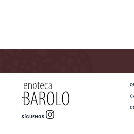
Q
C
C
SÍGUENOS