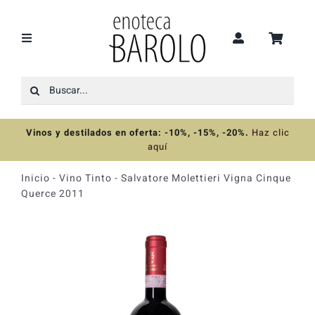
Saltar
al
contenido
Toggle
Navigation
Buscar:
Recomendaciones
Vinos y destilados en oferta: -10%, -15%, -20%
.
Haz clic
Ofertas
aquí
Inicio
-
Vino Tinto
-
Salvatore Molettieri Vigna Cinque
Colecciones
Querce 2011
Vinos
Destilados