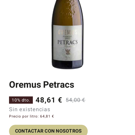
Catas y Actividades
Oremus Petracs
48,61
€
54,00
€
10% dto.
El
El
Sin existencias
precio
precio
Precio por litro:
64,81
€
original
actual
CONTACTAR CON NOSOTROS