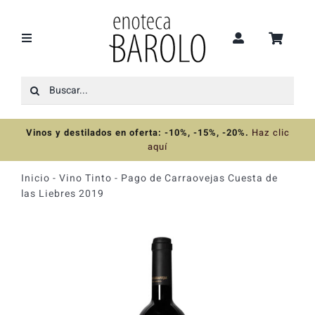
Saltar
al
contenido
Toggle
Navigation
Buscar:
Recomendaciones
Vinos y destilados en oferta: -10%, -15%, -20%
.
Haz clic
Ofertas
aquí
Inicio
-
Vino Tinto
-
Pago de Carraovejas Cuesta de
Colecciones
las Liebres 2019
Vinos
Destilados