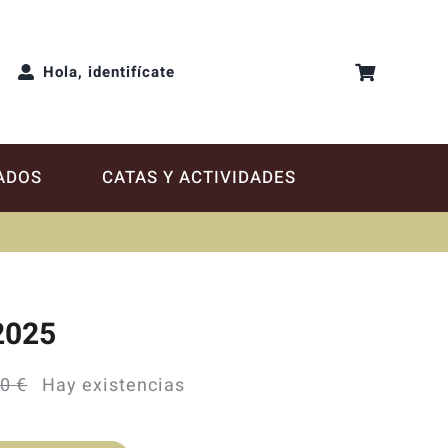
Hola, identifícate
ADOS
CATAS Y ACTIVIDADES
2025
90
€
Hay existencias
El
El
precio
precio