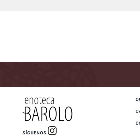
Q
C
C
SÍGUENOS