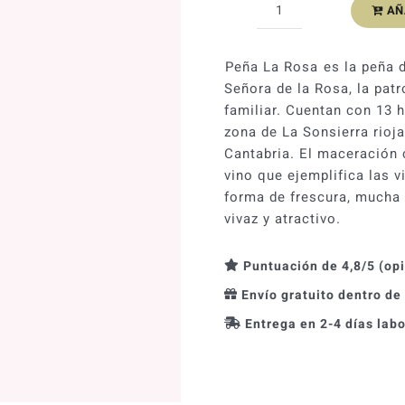
AÑ
Peña
La
Rosa
Peña La Rosa es la peña
2025
Señora de la Rosa, la pat
cantidad
familiar. Cuentan con 13 
zona de La Sonsierra riojan
Cantabria. El maceración 
vino que ejemplifica las v
forma de frescura, mucha 
vivaz y atractivo.
Puntuación de 4,8/5 (op
Envío gratuito dentro de
Entrega en 2-4 días lab